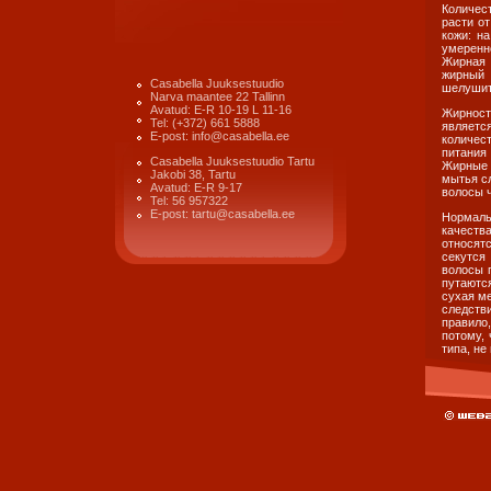
Количес
расти о
кожи: н
умеренно
Жирная 
жирный 
Casabella Juuksestuudio
шелушит
Narva maantee 22 Tallinn
Avatud: E-R 10-19 L 11-16
Жирность
Tel: (+372) 661 5888
является
E-post: info@casabella.ee
количест
питания
Casabella Juuksestuudio Tartu
Жирные 
Jakobi 38, Tartu
мытья сл
Avatud: E-R 9-17
волосы ч
Tel: 56 957322
E-post: tartu@casabella.ee
Нормаль
качества
относятс
секутся
волосы п
путаютс
сухая ме
следств
правило
потому,
типа, не