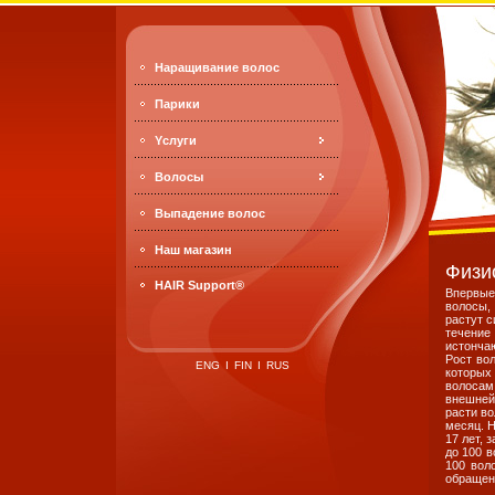
Наращивание волос
Парики
Yслуги
Bолосы
Выпадение волос
Наш магазин
Физи
HAIR Support®
Впервые
волосы, 
растут с
течение
истонча
Рост во
ENG
I
FIN
I
RUS
которых
волосам
внешней
расти во
месяц. Н
17 лет, 
до 100 в
100 вол
обращени