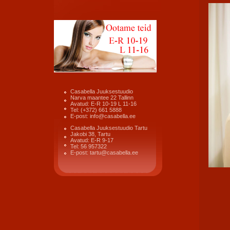
Casabella Juuksestuudio
Narva maantee 22 Tallinn
Avatud: E-R 10-19 L 11-16
Tel: (+372) 661 5888
E-post: info@casabella.ee
Casabella Juuksestuudio Tartu
Jakobi 38, Tartu
Avatud: E-R 9-17
Tel: 56 957322
E-post: tartu@casabella.ee