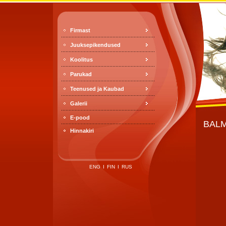
Firmast
Juuksepikendused
Koolitus
Parukad
Teenused ja Kaubad
Galerii
E-pood
BALM
Hinnakiri
ENG
I
FIN
I
RUS