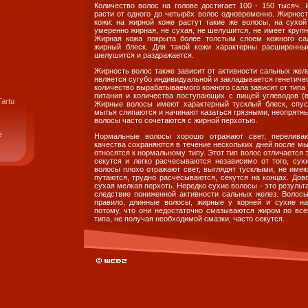
Количество волос на голове достигает 100 - 150 тысяч.
расти от одного до четырёх волос одновременно. Жирност
кожи: на жирной коже растут такие же волосы, на сухой
умеренно жирная, не сухая, не шелушится, не имеет крупн
Жирная кожа покрыта более толстым слоем кожного са
жирный блеск. Для такой кожи характерны расширенны
шелушится и раздражается.
Жирность волос также зависит от активности сальных желе
является сугубо индивидуальной и закладывается генетиче
количество вырабатываемого кожного сала зависит от типа
питания и количества поступающих с пищей углеводов (в
Tartu
Жирные волосы имеют характерный тусклый блеск, спус
мытья слипаются и начинают казаться грязными, неопрятн
волосы часто сочетаются с жирной перхотью.
e
Нормальные волосы хорошо отражают свет, перелива
качества сохраняются в течение нескольких дней после мы
относятся к нормальному типу. Этот тип волос отличается 
секутся и легко расчесываются независимо от того, сух
волосы плохо отражают свет, выглядят тусклыми, не имеют
путаются, трудно расчесываются, секутся на концах. Дов
сухая мелкая перхоть. Нередко сухие волосы - это результа
следствие пониженной активности сальных желез. Волосы
правило, длинные волосы, жирные у корней и сухие на
потому, что они недостаточно смазываются жиром по все
типа, не получая необходимой смазки, часто секутся.