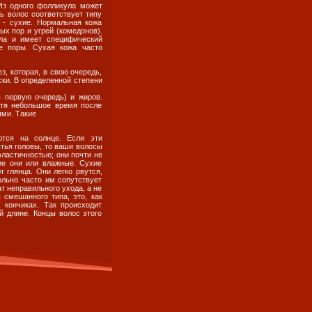
 Из одного фолликула может
ь волос соответствует типу
 - сухие. Нормальная кожа
ых пор и угрей (комедонов).
ла и имеет специфический
е поры. Сухая кожа часто
з, которая, в свою очередь,
ски. В определенной степени
 первую очередь) и жиров.
тя небольшое время после
ыми. Такие
ются на солнце. Если эти
тья головы, то ваши волосы
эластичностью; они почти не
ие они или влажные. Сухие
 глянца. Они легко рвутся,
ольно часто им сопутствует
т неправильного ухода, а не
 смешанного типа, это, как
 кончиках. Так происходит
й длине. Концы волос этого