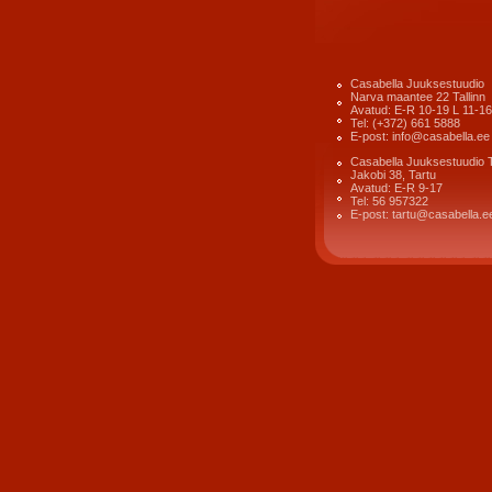
Casabella Juuksestuudio
Narva maantee 22 Tallinn
Avatud: E-R 10-19 L 11-16
Tel: (+372) 661 5888
E-post: info@casabella.ee
Casabella Juuksestuudio 
Jakobi 38, Tartu
Avatud: E-R 9-17
Tel: 56 957322
E-post: tartu@casabella.e