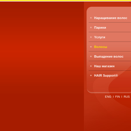
Наращивание волос
Парики
Yслуги
Bолосы
Выпадение волос
Наш магазин
HAIR Support®
ENG
I
FIN
I
RUS