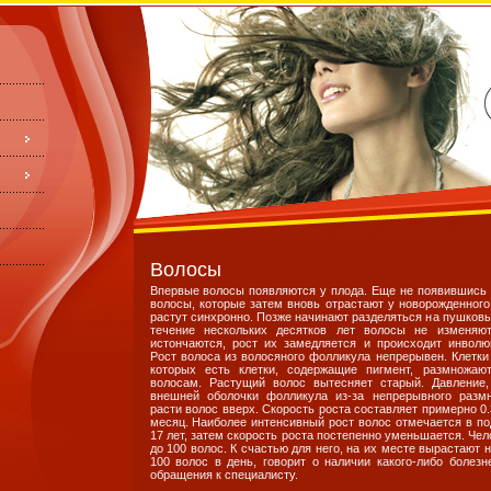
Bолосы
Впервые волосы появляются у плода. Еще не появившись н
волосы, которые затем вновь отрастают у новорожденного.
растут синхронно. Позже начинают разделяться на пушковы
течение нескольких десятков лет волосы не изменяют
истончаются, рост их замедляется и происходит инволю
Рост волоса из волосяного фолликула непрерывен. Клетки
которых есть клетки, содержащие пигмент, размножа
волосам. Растущий волос вытесняет старый. Давление,
внешней оболочки фолликула из-за непрерывного размн
расти волос вверх. Скорость роста составляет примерно 0.3
месяц. Наиболее интенсивный рост волос отмечается в под
17 лет, затем скорость роста постепенно уменьшается. Чел
до 100 волос. К счастью для него, на их месте вырастают
100 волос в день, говорит о наличии какого-либо болезн
обращения к специалисту.