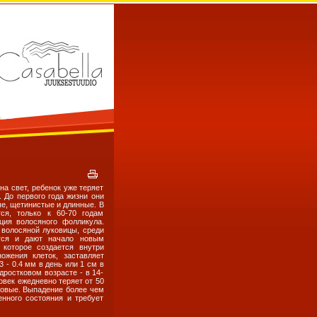
а свет, ребенок уже теряет
 До первого года жизни они
е, щетинистые и длинные. В
ся, только к 60-70 годам
ция волосяного фолликула.
 волосяной луковицы, среди
ются и дают начало новым
 которое создается внутри
ожения клеток, заставляет
 - 0.4 мм в день или 1 см в
ростковом возрасте - в 14-
овек ежедневно теряет от 50
 новые. Выпадение более чем
енного состояния и требует